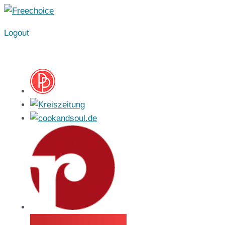
Ir
al
Logout
contenido
Navega por todo el universo Freechoice::